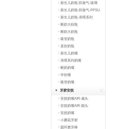
新生儿奶瓶-防胀气-玻璃
新生儿奶瓶-防胀气-PPSU
新生儿奶瓶-亲喂系列
断奶大棕瓶
断奶大奶瓶
吸管奶瓶
直饮奶瓶
新生儿奶嘴
亲喂系列奶嘴
断奶奶嘴
学饮嘴
吸管奶嘴
牙胶安抚
安抚奶嘴AIR-扁头
安抚奶嘴AIR-圆头
安抚奶嘴
小蘑菇牙胶
圆环磨牙棒