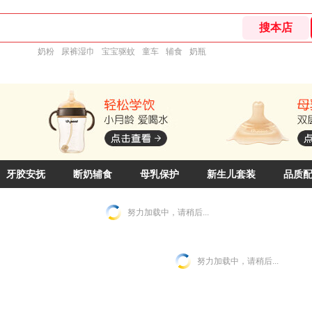
奶粉
尿裤湿巾
宝宝驱蚊
童车
辅食
奶瓶
牙胶安抚
断奶辅食
母乳保护
新生儿套装
品质
努力加载中，请稍后...
努力加载中，请稍后...