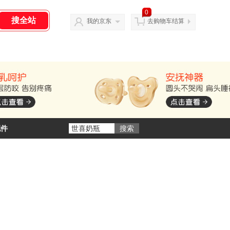
0
我的京东
去购物车结算
配件