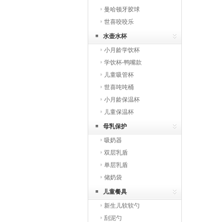
曼哈顿牙胶球
世喜咬咬乐
水壶水杯
小月龄学饮杯
学饮杯-鸭嘴款
儿童吸管杯
世喜吨吨桶
小月龄保温杯
儿童保温杯
母乳保护
吸奶器
双层乳盾
单层乳盾
储奶袋
儿童餐具
新生儿软软勺
刮泥勺