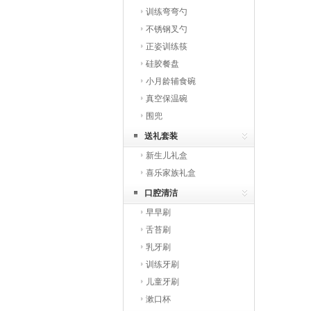
训练弯弯勺
不锈钢叉勺
正姿训练筷
硅胶餐盘
小月龄辅食碗
真空保温碗
围兜
送礼套装
新生儿礼盒
喜乐家族礼盒
口腔清洁
早早刷
舌苔刷
乳牙刷
训练牙刷
儿童牙刷
漱口杯