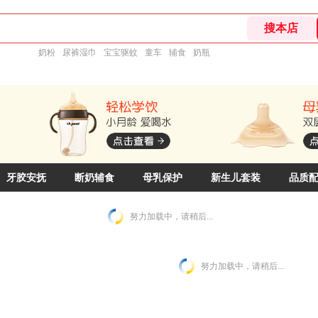
奶粉
尿裤湿巾
宝宝驱蚊
童车
辅食
奶瓶
牙胶安抚
断奶辅食
母乳保护
新生儿套装
品质
努力加载中，请稍后...
努力加载中，请稍后...