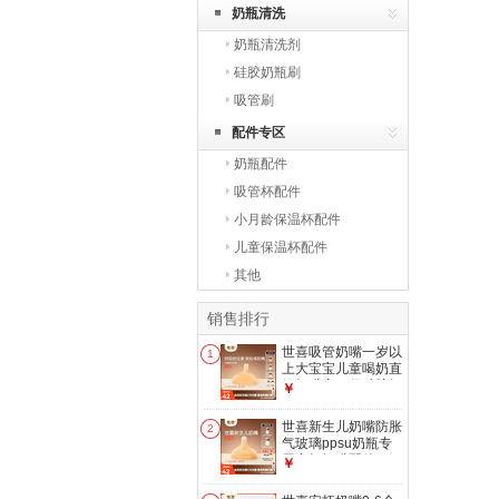
奶瓶清洗
奶瓶清洗剂
硅胶奶瓶刷
吸管刷
配件专区
奶瓶配件
吸管杯配件
小月龄保温杯配件
儿童保温杯配件
其他
销售排行
世喜吸管奶嘴一岁以
1
上大宝宝儿童喝奶直
饮奶嘴宽口径硅胶奶
￥
瓶杯配件 吸管奶嘴
（12月+）
世喜新生儿奶嘴防胀
2
气玻璃ppsu奶瓶专
用安抚奶嘴配件0-3
￥
月宝宝婴儿 新生儿
奶嘴 （3-6月）