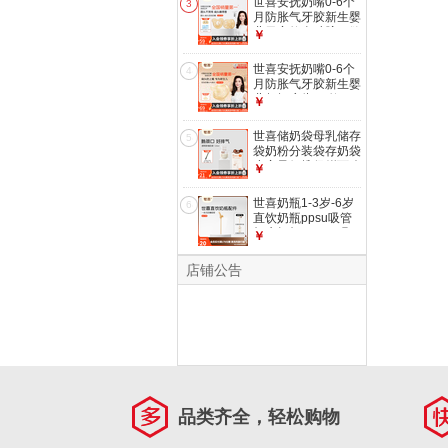
世喜安抚奶嘴0-6个
3
月防胀气牙胶新生婴
儿日夜款全硅胶口欲
￥
期仿真玩具 【万人
首购】日夜款 （0-6
世喜安抚奶嘴0-6个
4
个月） 2只装
月防胀气牙胶新生婴
儿超轻扁头Air款口
￥
欲期仿真玩具 【万
人首购】超轻AIR款
世喜储奶袋母乳储存
5
0-6个月 1只装 扁头
袋奶粉分装袋存奶袋
小容量便携保鲜可冷
￥
冻加厚防漏 透明
120ml*30片【拍3件
世喜奶瓶1-3岁-6岁
6
更划算】
直饮奶瓶ppsu吸管
杯牛奶杯300ml 吸
￥
管杯盖-吸管嘴
店铺公告
品类齐全，轻松购物