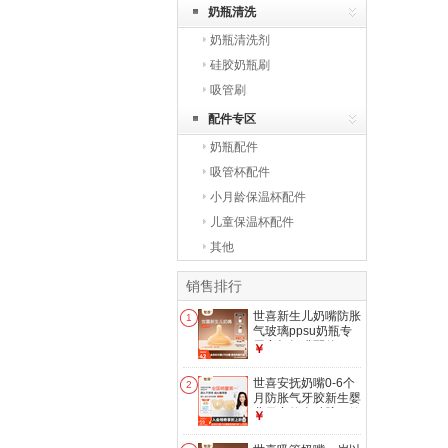
奶瓶清洗
奶瓶清洗剂
硅胶奶瓶刷
吸管刷
配件专区
奶瓶配件
吸管杯配件
小月龄保温杯配件
儿童保温杯配件
其他
销售排行
世喜新生儿奶嘴防胀
1
气玻璃ppsu奶瓶专
用安抚奶嘴配件0-3
￥
月宝宝婴儿 新生儿
奶嘴 （3-6月）
世喜安抚奶嘴0-6个
2
月防胀气牙胶新生婴
儿日夜款全硅胶口欲
￥
期仿真玩具 【万人
首购】日夜款 （0-6